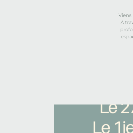
Viens
À tra
profo
espac