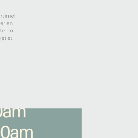
ntime!
rer en
ste un
(e) et