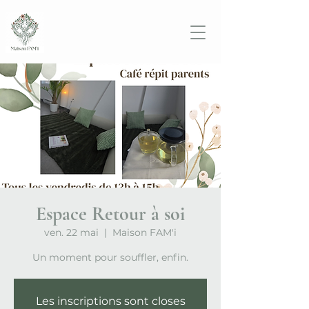
Espace Retour à soi
ven. 22 mai
  |  
Maison FAM'i
Un moment pour souffler, enfin.
Les inscriptions sont closes