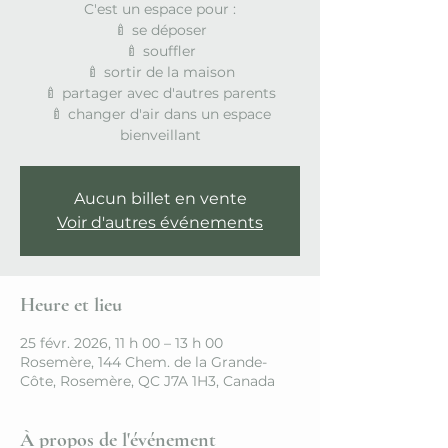
C'est un espace pour :
🍼 se déposer
🍼 souffler
🍼 sortir de la maison
🍼 partager avec d'autres parents
🍼 changer d'air dans un espace
bienveillant
Aucun billet en vente
Voir d'autres événements
Heure et lieu
25 févr. 2026, 11 h 00 – 13 h 00
Rosemère, 144 Chem. de la Grande-
Côte, Rosemère, QC J7A 1H3, Canada
À propos de l'événement