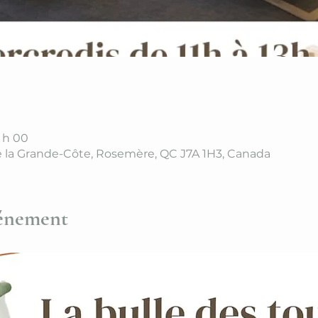
3 h 00
 la Grande-Côte, Rosemère, QC J7A 1H3, Canada
vénement