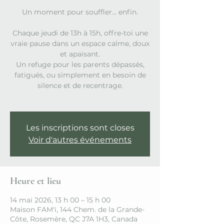
Un moment pour souffler… enfin.
Chaque jeudi de 13h à 15h, offre-toi une
vraie pause dans un espace calme, doux
et apaisant.
Un refuge pour les parents dépassés,
fatigués, ou simplement en besoin de
silence et de recentrage.
Les inscriptions sont closes
Voir d'autres événements
Heure et lieu
14 mai 2026, 13 h 00 – 15 h 00
Maison FAM'i, 144 Chem. de la Grande-
Côte, Rosemère, QC J7A 1H3, Canada