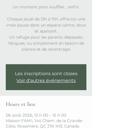
Un moment pour souffler… enfin.
Chaque jeudi de 13h à 15h, offre-toi une
vraie pause dans un espace calme, doux
et apaisant.
Un refuge pour les parents dépassés,
fatigués, ou simplement en besoin de
silence et de recentrage.
Les inscriptions sont closes
Voir d'autres événements
Heure et lieu
06 août 2026, 13 h 00 – 15 h 00
Maison FAM'i, 144 Chem. de la Grande-
Côte, Rosemère, QC J7A 1H3, Canada