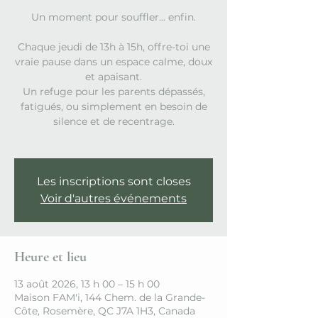
Un moment pour souffler… enfin.
Chaque jeudi de 13h à 15h, offre-toi une
vraie pause dans un espace calme, doux
et apaisant.
Un refuge pour les parents dépassés,
fatigués, ou simplement en besoin de
silence et de recentrage.
Les inscriptions sont closes
Voir d'autres événements
Heure et lieu
13 août 2026, 13 h 00 – 15 h 00
Maison FAM'i, 144 Chem. de la Grande-
Côte, Rosemère, QC J7A 1H3, Canada