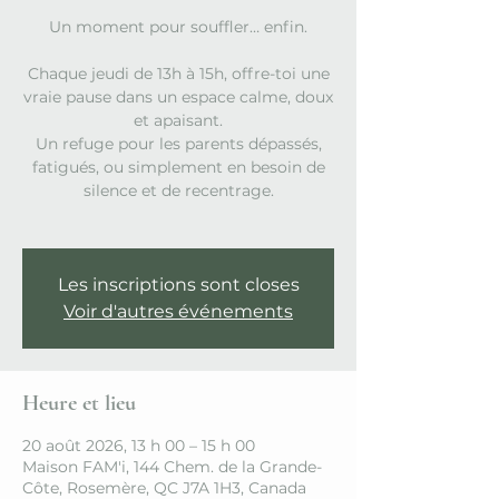
Un moment pour souffler… enfin.
Chaque jeudi de 13h à 15h, offre-toi une
vraie pause dans un espace calme, doux
et apaisant.
Un refuge pour les parents dépassés,
fatigués, ou simplement en besoin de
silence et de recentrage.
Les inscriptions sont closes
Voir d'autres événements
Heure et lieu
20 août 2026, 13 h 00 – 15 h 00
Maison FAM'i, 144 Chem. de la Grande-
Côte, Rosemère, QC J7A 1H3, Canada