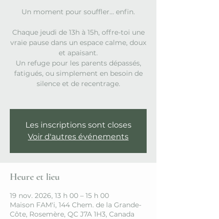
Un moment pour souffler… enfin.
Chaque jeudi de 13h à 15h, offre-toi une
vraie pause dans un espace calme, doux
et apaisant.
Un refuge pour les parents dépassés,
fatigués, ou simplement en besoin de
silence et de recentrage.
Les inscriptions sont closes
Voir d'autres événements
Heure et lieu
19 nov. 2026, 13 h 00 – 15 h 00
Maison FAM'i, 144 Chem. de la Grande-
Côte, Rosemère, QC J7A 1H3, Canada