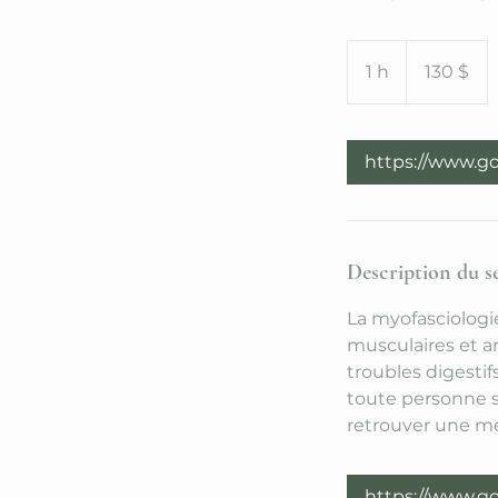
130 dollars
canadiens
1 h
1
130 $
https://www.g
Description du s
La myofasciolog
musculaires et ar
troubles digestif
toute personne s
retrouver une me
https://www.g